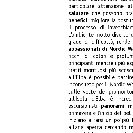
particolare attenzione a
salutare
che possono pra
benefici
: migliora la postur
il processo di invecchi
L'ambiente molto diverso de
grado di difficoltà, rende
appassionati di Nordic W
ricchi di colori e profu
principianti mentre i più e
tratti montuosi più scosce
all'Elba è possibile part
inconsueto per il Nordic Wa
sulle vette dei promontor
all’Isola d’Elba è incre
escursionisti
panorami me
primavera e l’inizio del be
iniziano a farsi un po’ più
all’aria aperta cercando m