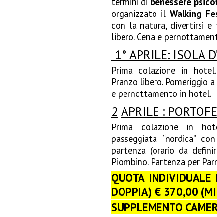
termini di
benessere psicof
organizzato il
Walking Fes
con la natura, divertirsi e
libero. Cena e pernottament
1° APRILE: ISOLA D
Prima colazione in hotel
Pranzo libero. Pomeriggio a 
e pernottamento in hotel.
2
APRILE : PORTOF
Prima colazione in hotel
passeggiata “nordica” con
partenza (orario da defini
Piombino. Partenza per Parma
QUOTA INDIVIDUALE 
DOPPIA) € 370,00 (M
SUPPLEMENTO CAMERA