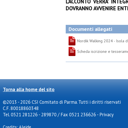
L’ACCONTO VERRA’ INTEG
DOVRANNO AVVENIRE ENTR
Documenti allegati
Nordik Walking 2024 - Isola d
Scheda iscrizione e tesseram
Torna alla home del sito
©2013 - 2026 CSI Comitato di Parma. Tutti i diritti riservati
C.F. 80018860348
Tel. 0521 281226 - 289870 / Fax 0521 236626
-
Privacy
Credits:
Aleide