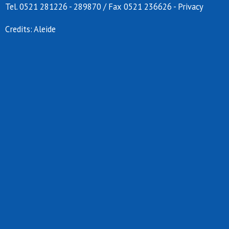
Tel. 0521 281226 - 289870 / Fax 0521 236626
-
Privacy
Credits:
Aleide