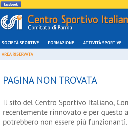
SOCIETÀ SPORTIVE
FORMAZIONE
ATTIVITÀ SPORTIVE
AREA RISERVATA
PAGINA NON TROVATA
Il sito del Centro Sportivo Italiano, Co
recentemente rinnovato e per questo a
potrebbero non essere più funzionanti.