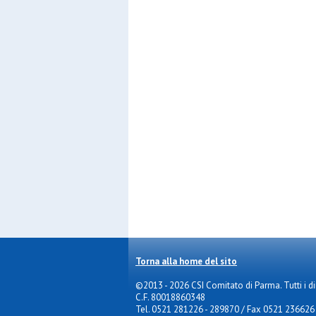
Torna alla home del sito
©2013 - 2026 CSI Comitato di Parma. Tutti i diri
C.F. 80018860348
Tel. 0521 281226 - 289870 / Fax 0521 236626